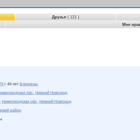
Друзья
( 121 )
Мне нра
78
г. 48 лет
Близнецы
ижегородская обл.
,
Нижний Новгород
,
Нижегородская обл.
,
Нижний Новгород
ский район,
ны