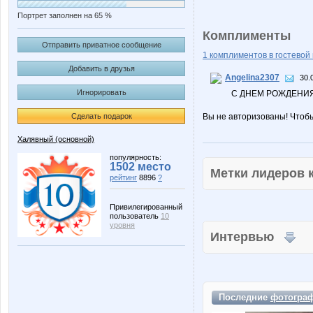
Портрет заполнен на 65 %
Комплименты
Отправить приватное сообщение
1 комплиментов в гостевой 
Добавить в друзья
Angelina2307
30.
Игнорировать
С ДНЕМ РОЖДЕНИЯ
Сделать подарок
Вы не авторизованы! Чтоб
Халявный (основной)
популярность:
1502 место
Метки лидеров
рейтинг
8896
?
Привилегированный
пользователь
10
уровня
Интервью
Последние
фотогра