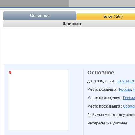
Основное
Блог
( 29 )
Шпионаж
Основное
Дата рождения :
30 Мая
19
Место рождения :
Россия
,
Н
Место нахождения :
Россия
Место проживания :
Сормов
Любимые места : не указа
Интересы : не указаны