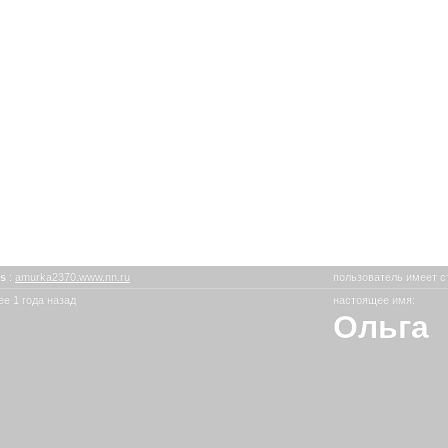
is
:
amurka2370.www.nn.ru
пользователь имеет с
е 1 года назад
настоящее имя:
Ольга