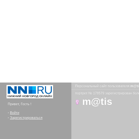
Персональный сайт пользователя
m@t
портрет № 178579 зарегистрирован боле
m@tis
Привет, Гость !
-
Войти
-
Зарегистрироваться